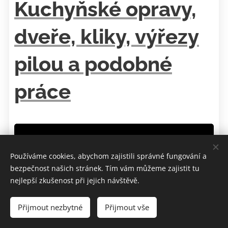
Kuchyňské opravy,
dveře, kliky, výřezy
pilou a podobné
práce
Používáme cookies, abychom zajistili správné fungování a
bezpečnost našich stránek. Tím vám můžeme zajistit tu
nejlepší zkušenost při jejich návštěvě.
Přijmout nezbytné
Přijmout vše