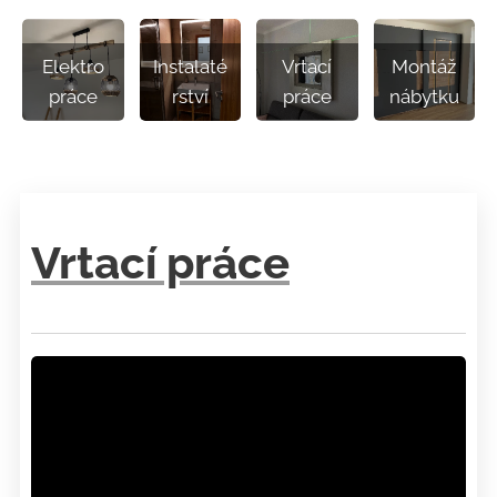
Elektro
Instalaté
Vrtací
Montáž
práce
rství
práce
nábytku
Vrtací práce