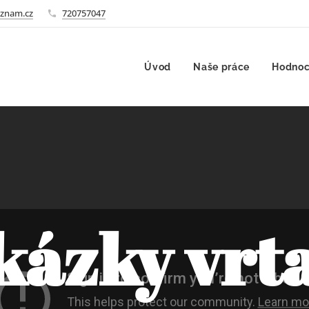
znam.cz
720757047
Úvod
Naše práce
Hodnoc
kázky vrta