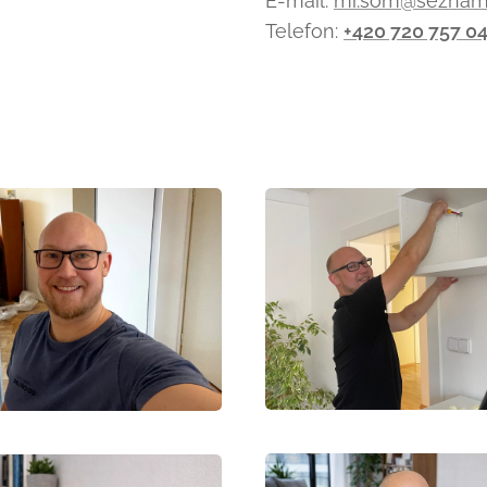
E-mail:
mr.som@seznam
Telefon:
+420 720 757 0