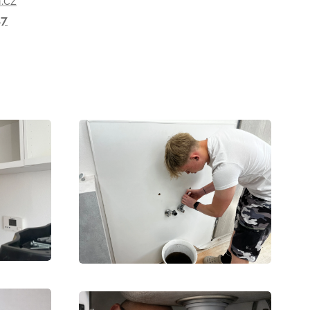
.cz
47