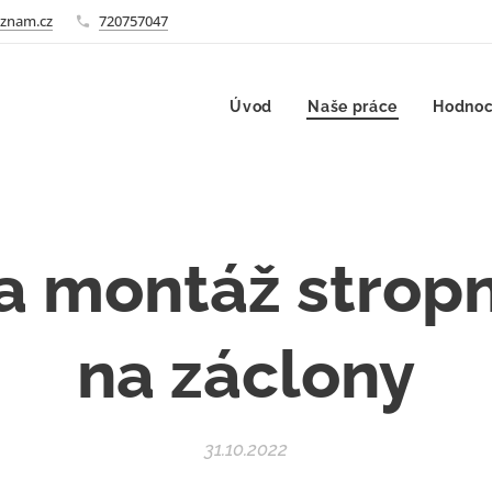
znam.cz
720757047
Úvod
Naše práce
Hodnoc
 montáž stropn
na záclony
31.10.2022