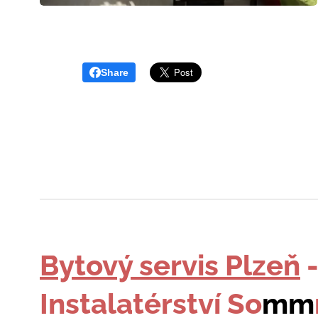
Share
Bytový servis Plzeň
Instalatérství So
mm