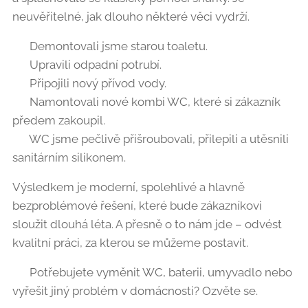
neuvěřitelné, jak dlouho některé věci vydrží. 😊
🔹 Demontovali jsme starou toaletu.
🔹 Upravili odpadní potrubí.
🔹 Připojili nový přívod vody.
🔹 Namontovali nové kombi WC, které si zákazník
předem zakoupil.
🔹 WC jsme pečlivě přišroubovali, přilepili a utěsnili
sanitárním silikonem.
Výsledkem je moderní, spolehlivé a hlavně
bezproblémové řešení, které bude zákazníkovi
sloužit dlouhá léta. A přesně o to nám jde – odvést
kvalitní práci, za kterou se můžeme postavit. 💪
📞 Potřebujete vyměnit WC, baterii, umyvadlo nebo
vyřešit jiný problém v domácnosti? Ozvěte se.