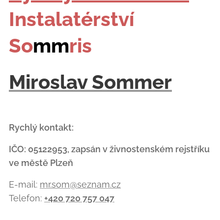
Instalatérství
So
mm
ris
Miroslav Sommer
Rychlý kontakt:
IČO: 05122953, zapsán v živnostenském rejstříku
ve městě Plzeň
E-mail:
mr.som@seznam.cz
Telefon:
+420 720 757 047