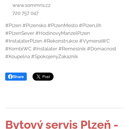
🌐 www.sommris.cz
📱 720 757 047
#Plzen #Plzensko #PlzenMesto #PlzenJih
#PlzenSever #HodinovyManzelPlzen
#InstalaterPlzen #Rekonstrukce #VymenaWC
#KombiWC #Instalater #Remeslnik #Domacnost
#Koupelna #SpokojenyZakaznik
Share
Bytový servis Plzeň
-