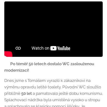
🚽
Po téměř 50 letech dostalo WC zaslouženou
modernizaci!
🔧✨
Dnes jsme s Tomášem vyrazili k zákazníkovi na
výměnu opravdu letité toalety. Původní WC sloužilo
přibližně
50 let
a pamatovalo ještě dobu komunismu.
Splachovací nádržka byla umístěná vysoko u stropu
a splachovalo se klasicky pomocí šňůrky. Je