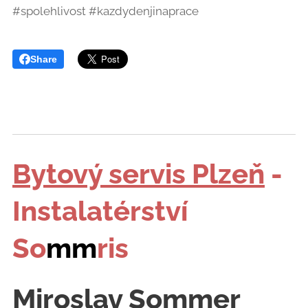
#spolehlivost #kazdydenjinaprace
Share
Bytový servis Plzeň
-
Instalatérství
So
mm
ris
Miroslav Sommer