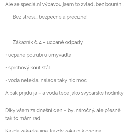
Ale se speciální výbavou jsem to zvládl bez bourání.
✅ Bez stresu, bezpečně a precizně!
🚿 Zákazník č. 4 – ucpané odpady
• ucpané potrubí u umyvadla
• sprchový kout stál
• voda netekla, nálada taky nic moc
A pak přijdu já – a voda teče jako švýcarské hodinky!
Díky všem za dnešní den – byl náročný, ale přesně
tak to mám rád!
Každá zakázka jiná, každý zákazník originál.