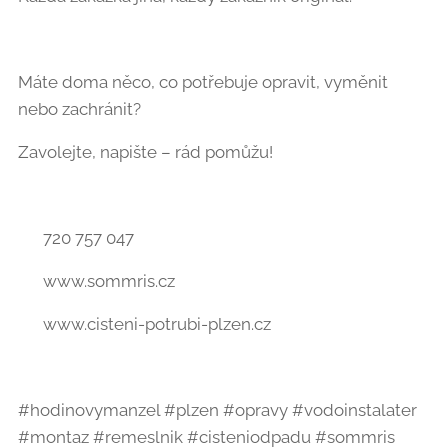
Máte doma něco, co potřebuje opravit, vyměnit
nebo zachránit?
Zavolejte, napište – rád pomůžu!
📞 720 757 047
🌐 www.sommris.cz
🌐 www.cisteni-potrubi-plzen.cz
#hodinovymanzel #plzen #opravy #vodoinstalater
#montaz #remeslnik #cisteniodpadu #sommris