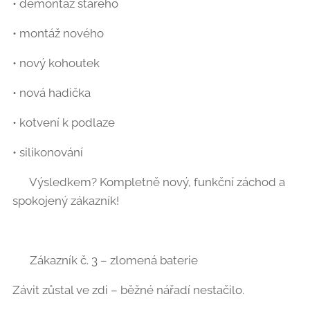
• demontáž starého
• montáž nového
• nový kohoutek
• nová hadička
• kotvení k podlaze
• silikonování
➡️ Výsledkem? Kompletně nový, funkční záchod a
spokojený zákazník!
🔧 Zákazník č. 3 – zlomená baterie
Závit zůstal ve zdi – běžné nářadí nestačilo.