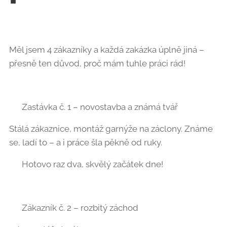
Měl jsem 4 zákazníky a každá zakázka úplně jiná –
přesně ten důvod, proč mám tuhle práci rád!
✨ Zastávka č. 1 – novostavba a známá tvář
Stálá zákaznice, montáž garnýže na záclony. Známe
se, ladí to – a i práce šla pěkně od ruky.
✔️ Hotovo raz dva, skvělý začátek dne!
🚽 Zákazník č. 2 – rozbitý záchod