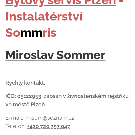
Instalatérství
So
mm
ris
Miroslav Sommer
Rychlý kontakt:
IČO: 05122953, zapsán v živnostenském rejstříku
ve městě Plzeň
E-mail:
mr.som@seznam.cz
Telefon:
+420 720 757 047