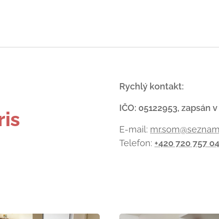
-
Rychlý kontakt:
IČO: 05122953, zapsán v
ris
E-mail:
mr.som@seznam
Telefon:
+420 720 757 0