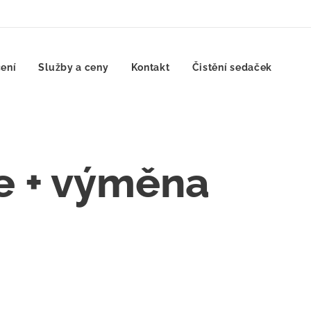
ení
Služby a ceny
Kontakt
Čistění sedaček
e + výměna