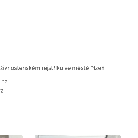
 živnostenském rejstříku ve městě Plzeň
.cz
47