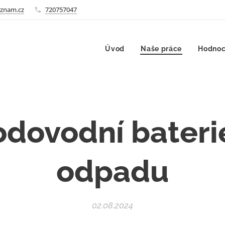
znam.cz
720757047
Úvod
Naše práce
Hodnoc
dovodní bateri
odpadu
02.08.2024