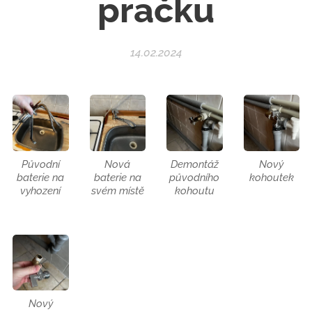
pračku
14.02.2024
Původní
Nová
Demontáž
Nový
baterie na
baterie na
původního
kohoutek
vyhození
svém místě
kohoutu
Nový