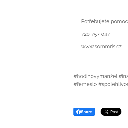
📍 Potřebujete pomoc
📞 720 757 047
🌐 www.sommris.cz
#hodinovymanžel #ins
#řemeslo #spolehliv
Share