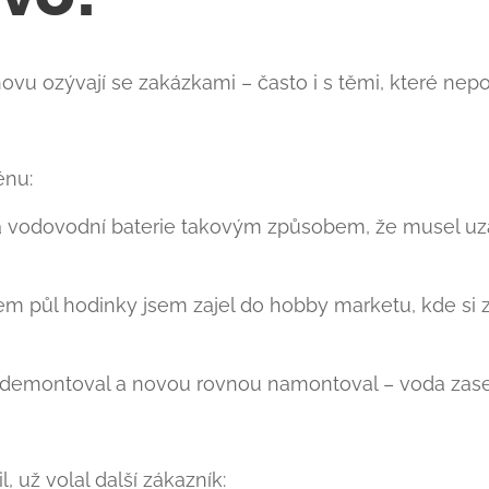
znovu ozývají se zakázkami – často i s těmi, které nep
énu:
a vodovodní baterie takovým způsobem, že musel uz
m půl hodinky jsem zajel do hobby marketu, kde si zá
m demontoval a novou rovnou namontoval – voda zas
, už volal další zákazník: