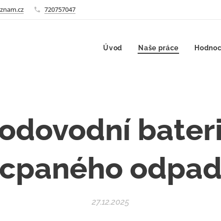
znam.cz
720757047
Úvod
Naše práce
Hodnoc
dovodní baterie
cpaného odpa
27.12.2025