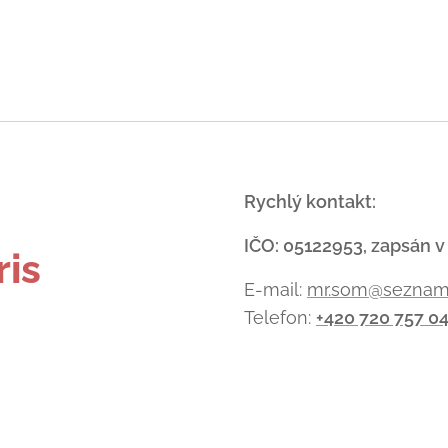
-
Rychlý kontakt:
IČO: 05122953, zapsán v
ris
E-mail:
mr.som@seznam
Telefon:
+420 720 757 0