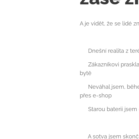
A je vidět, že se lidé 
🛠 Dnešní realita z ter
➡️ Zákazníkovi praskl
bytě 🚿❌
➡️ Neváhal jsem, běhe
přes e-shop
➡️ Starou baterii jse
📞 A sotva jsem skončil