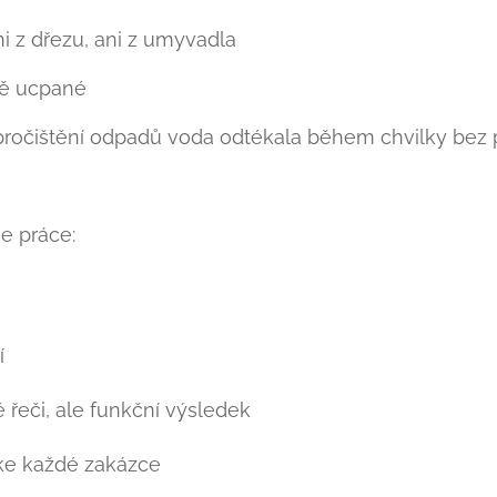
i z dřezu, ani z umyvadla
ně ucpané 😬
ročištění odpadů voda odtékala během chvilky be
e práce:
í
řeči, ale funkční výsledek
 ke každé zakázce