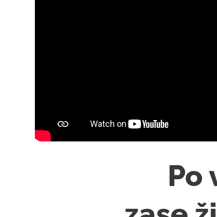
🔥 Po 
zase ž