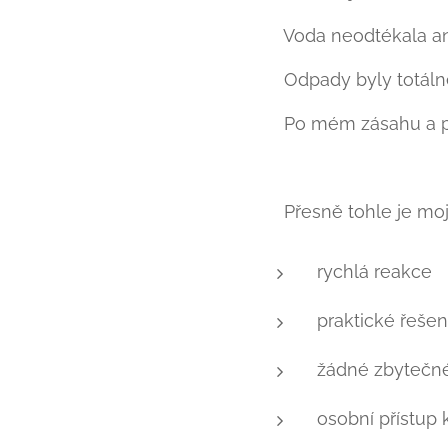
➡️ Voda neodtékala an
➡️ Odpady byly totál
➡️ Po mém zásahu a p
👉 Přesně tohle je moj
rychlá reakce
praktické řešen
žádné zbytečné 
osobní přístup