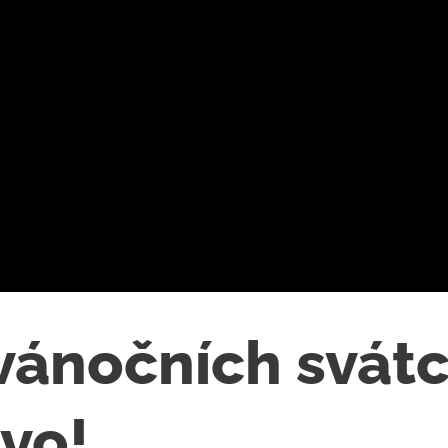
vánočních svátc
ivo! 🔥