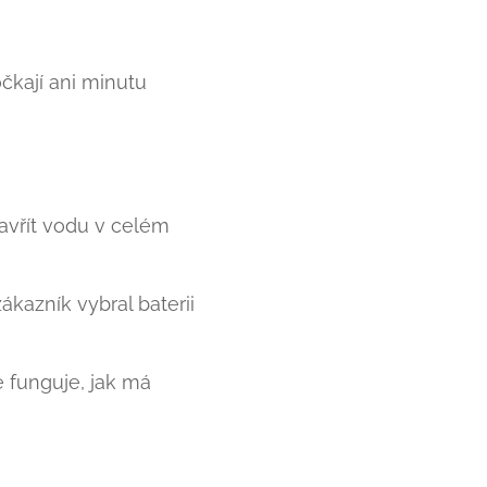
očkají ani minutu 💪
avřít vodu v celém
kazník vybral baterii
e funguje, jak má ✅