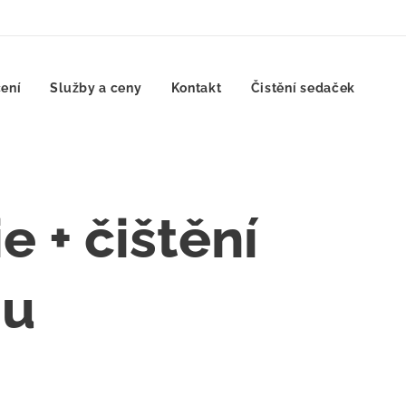
ení
Služby a ceny
Kontakt
Čistění sedaček
 + čištění
du