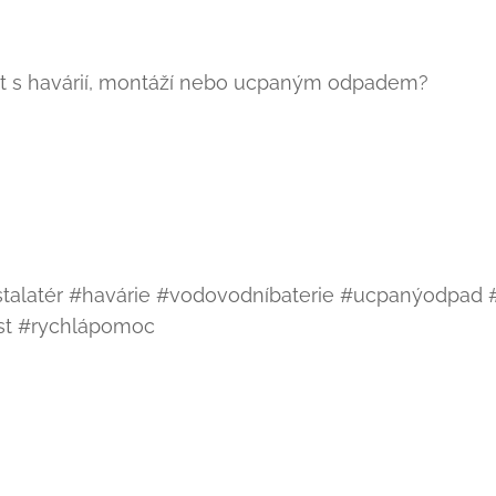
t s havárií, montáží nebo ucpaným odpadem?
talatér #havárie #vodovodníbaterie #ucpanýodpad 
ost #rychlápomoc 💪🔧🚿