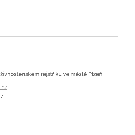
 živnostenském rejstříku ve městě Plzeň
.cz
47