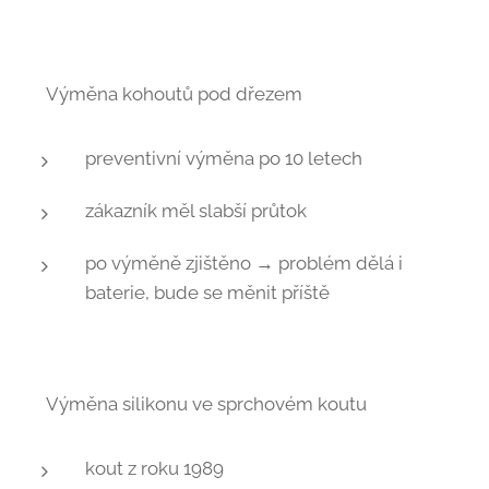
👉 Výměna kohoutů pod dřezem
preventivní výměna po 10 letech 🕐
zákazník měl slabší průtok 💧
po výměně zjištěno → problém dělá i
baterie, bude se měnit příště 🔄
👉 Výměna silikonu ve sprchovém koutu
kout z roku 1989 😲