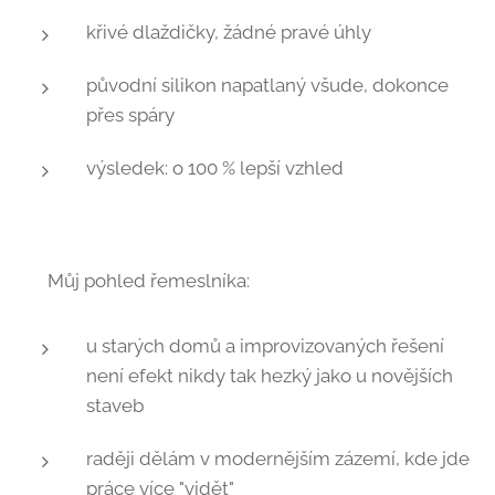
křivé dlaždičky, žádné pravé úhly 📐
původní silikon napatlaný všude, dokonce
přes spáry 😅
výsledek: o 100 % lepší vzhled ✨
🔨 Můj pohled řemeslníka:
u starých domů a improvizovaných řešení
není efekt nikdy tak hezký jako u novějších
staveb
raději dělám v modernějším zázemí, kde jde
práce více "vidět" 👌