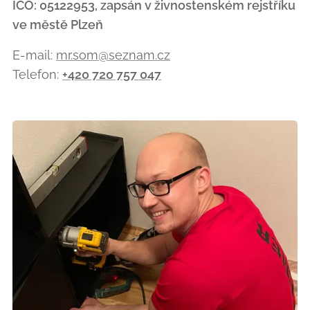
IČO: 05122953, zapsán v živnostenském rejstříku
ve městě Plzeň
E-mail:
mr.som@seznam.cz
Telefon:
+420 720 757 047