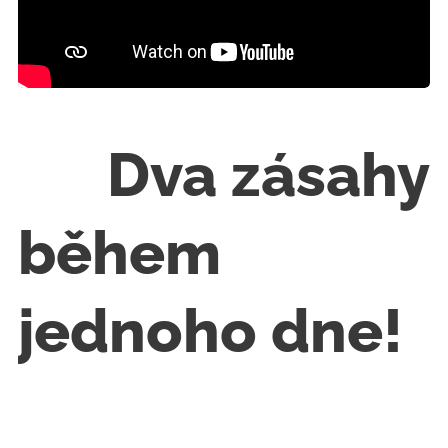
🔧 Dva zásahy
během
jednoho dne!
🚿🚰