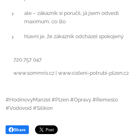
ale – zákazník si poručil, já jsem odvedl
maximum, co šlo 💪
hlavní je, že zákazník odcházel spokojený 🙂
📞 720 757 047
🌐 www.sommris.cz | www.cisteni-potrubi-plzen.cz
#HodinovyManzel #Plzen #Opravy #Remeslo
#Vodovod #Silikon
Share