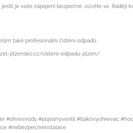
í, jestli je vaše zapojení bezpečné, ozvěte se. Raději k
ím také profesionální čištění odpadů
el-plzensko.cz/cisteni-odpadu-plzen/
ter #ohrevvody #pojistnyventil #tlakovyohrevac #h
race #nebezpecneinstalace 💧🔧💥