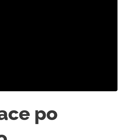
ace po
o