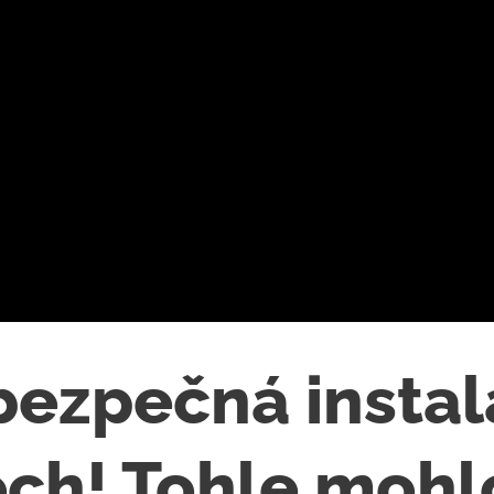
ezpečná instal
ech! Tohle mohl