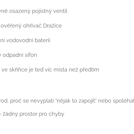
ně osazený pojistný ventil
ověřený ohřívač Dražice
tní vodovodní baterii
 odpadní sifon
ve skříňce je teď víc místa než předtím 👍
od, proč se nevyplatí "nějak to zapojit" nebo spoléhat
a = žádný prostor pro chyby ❗