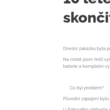
skonči
Dnešní zakázka byla př
Na místě jsem řešil v
baterie a kompletní v
👉 Co byl problém?
Původní zapojení bylo 
U tlakového ohřívače vo