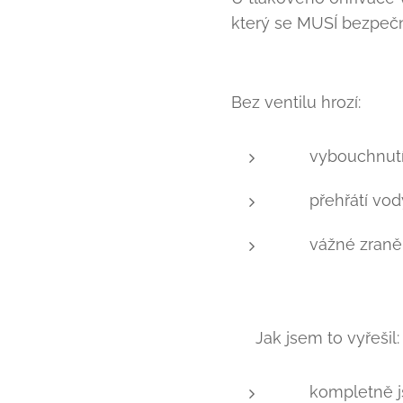
který se MUSÍ bezpečn
Bez ventilu hrozí:
💥 vybouchnut
🔥 přehřátí vod
⚠️ vážné zraně
🛠️ Jak jsem to vyřešil:
✅ kompletně js