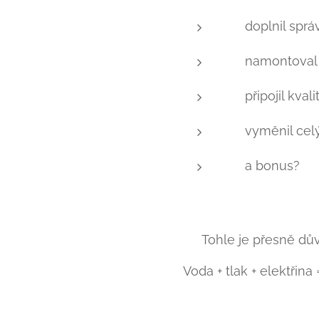
✅ doplnil správ
✅ namontoval 
✅ připojil kvali
✅ vyměnil celý
✅ a bonus? 👉 
📌 Tohle je přesně dův
Voda + tlak + elektřin