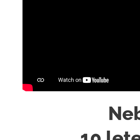
🚨 Neb
10 let