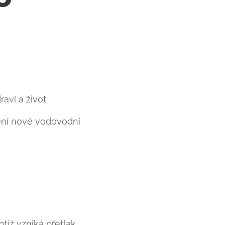
🚨
raví a život ⚠️
ení nové vodovodní
tiž vzniká přetlak,