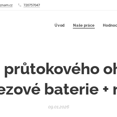
znam.cz
720757047
Úvod
Naše práce
Hodnoc
průtokového oh
zové baterie +
09.01.2026