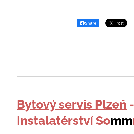
Share
Bytový servis Plzeň
Instalatérství So
mm