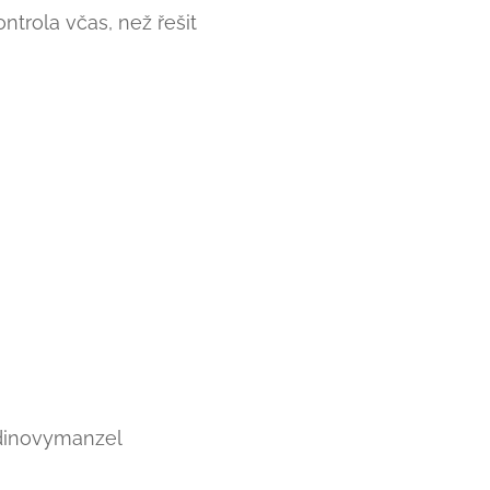
ontrola včas, než řešit
odinovymanzel