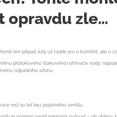
t opravdu zle… 
esně ten případ, kdy už nejde jen o komfort, ale o zd
ýměnu průtokového (tlakového) ohřívače vody, napoj
ýměnu odpadního sifonu.
více než 10 let bez pojistného ventilu ❌
dy je pojistný ventil naprostá nutnost – při ohřevu to