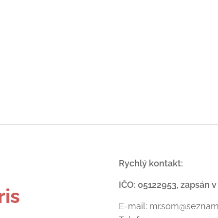
-
Rychlý kontakt:
IČO: 05122953, zapsán v
ris
E-mail:
mr.som@seznam