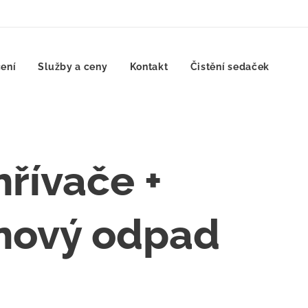
ení
Služby a ceny
Kontakt
Čistění sedaček
řívače +
 nový odpad