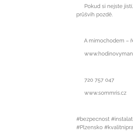
💡 Pokud si nejste jist
průšvih pozdě.
🧽 A mimochodem – řeš
👉 www.hodinovymanz
📞 720 757 047
🌐 www.sommris.cz
#bezpecnost #instala
#Plzensko #kvalitnip