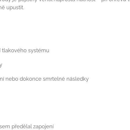
ě upustit.
í tlakového systému
y
ní nebo dokonce smrtelné následky
em předělal zapojení