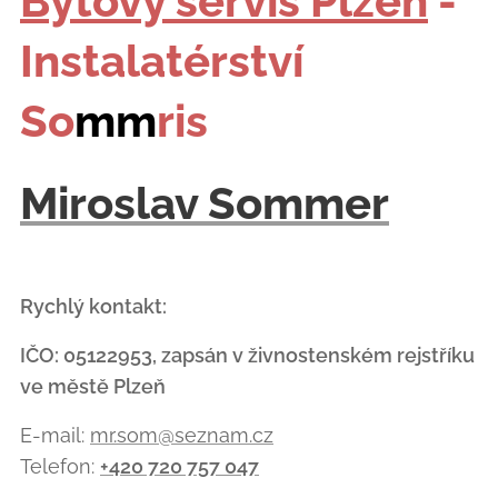
Bytový servis Plzeň
-
Instalatérství
So
mm
ris
Miroslav Sommer
Rychlý kontakt:
IČO: 05122953, zapsán v živnostenském rejstříku
ve městě Plzeň
E-mail:
mr.som@seznam.cz
Telefon:
+420 720 757 047