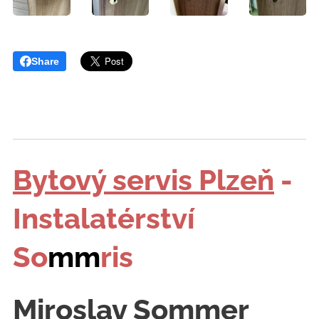
Share
Bytový servis Plzeň
-
Instalatérství
So
mm
ris
Miroslav Sommer