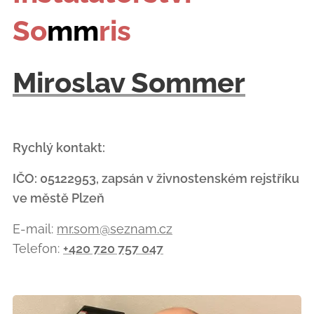
So
mm
ris
Miroslav Sommer
Rychlý kontakt:
IČO: 05122953, zapsán v živnostenském rejstříku
ve městě Plzeň
E-mail:
mr.som@seznam.cz
Telefon:
+420 720 757 047