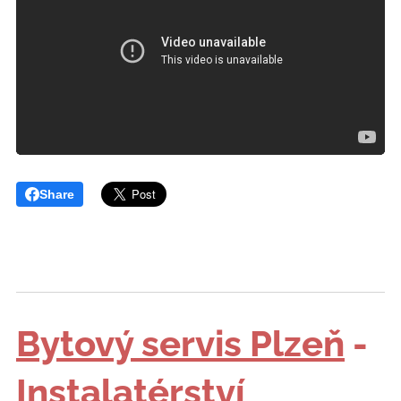
Share
Bytový servis Plzeň
-
Instalatérství