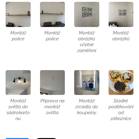
Montáž
Montáž
Montáž
Montáž
police
police
obrázků
obrázků
včetně
zaměření
Montáž
Příprava na
Montáž
Sladké
světla do
montáž
zrcadla do
poděkování
sádrokarto
světla
koupelny
od
nu
zákaznice