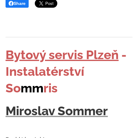
Share
Bytový servis Plzeň
-
Instalatérství
So
mm
ris
Miroslav Sommer