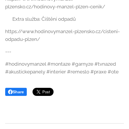
plzensko.cz/hodinovy-manzel-plzen-cenik/
🌀 Extra služba: Čištění odpadů
https://www.hodinovymanzel-plzensko.cz/cisteni-
odpadu-plzen/
---
#hodinovymanzel #montaze #garnyze #tvnazed
#akustickepanely #interier #remeslo #praxe #ote
Share