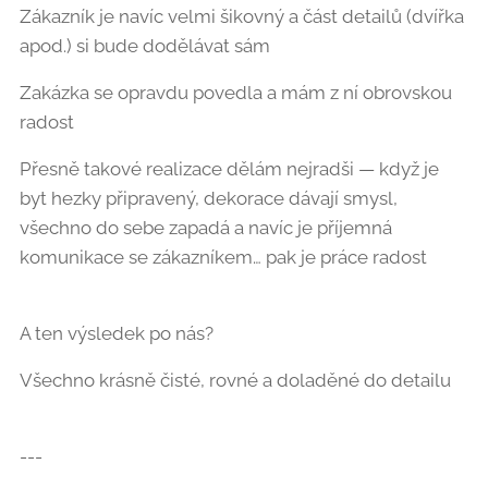
Zákazník je navíc velmi šikovný a část detailů (dvířka
apod.) si bude dodělávat sám 👍
Zakázka se opravdu povedla a mám z ní obrovskou
radost 🙏
Přesně takové realizace dělám nejradši — když je
byt hezky připravený, dekorace dávají smysl,
všechno do sebe zapadá a navíc je příjemná
komunikace se zákazníkem… pak je práce radost 🔧
😊
A ten výsledek po nás? 🔝
Všechno krásně čisté, rovné a doladěné do detailu
✨
---