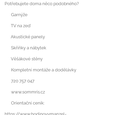
Potřebujete doma něco podobného? 🏠
✔️ Garnýže
✔️ TV na zeď
✔️ Akustické panely
✔️ Skříňky a nábytek
✔️ Věšákové stěny
✔️ Kompletní montáže a dodělávky
📞 720 757 047
🌐 www.sommris.cz
💻 Orientační ceník:
https://www.hodinovymanzel-