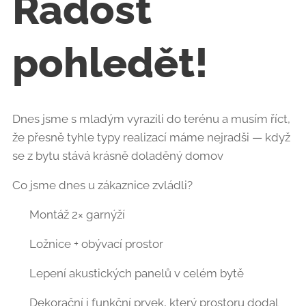
Radost
pohledět! 💪
Dnes jsme s mladým vyrazili do terénu a musím říct,
že přesně tyhle typy realizací máme nejradši — když
se z bytu stává krásně doladěný domov 🏠✨
Co jsme dnes u zákaznice zvládli? 👇
🪟 Montáž 2× garnýží
➡️ Ložnice + obývací prostor
🎵 Lepení akustických panelů v celém bytě
➡️ Dekorační i funkční prvek, který prostoru dodal