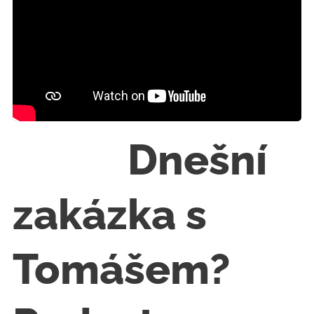
🔧👨‍👦 Dnešní
zakázka s
Tomášem?