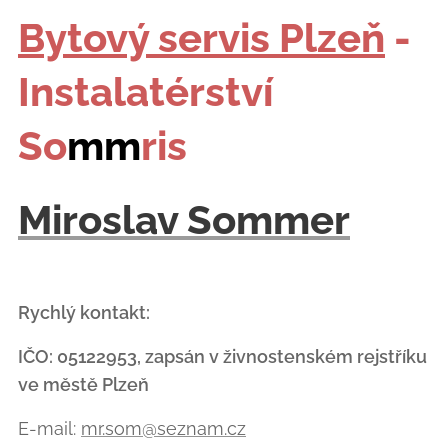
Bytový servis Plzeň
-
Instalatérství
So
mm
ris
Miroslav Sommer
Rychlý kontakt:
IČO: 05122953, zapsán v živnostenském rejstříku
ve městě Plzeň
E-mail:
mr.som@seznam.cz