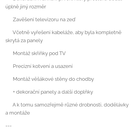
úplně jiný rozměr
📺 Zavěšení televizoru na zeď
➡️ Včetně vyřešení kabeláže, aby byla kompletně
skrytá za panely
🗄️ Montáž skříňky pod TV
➡️ Precizní kotvení a usazení
🧥 Montáž věšákové stěny do chodby
➡️ + dekorační panely a další doplňky
➕ A k tomu samozřejmě různé drobnosti, dodělávky
a montáže
---