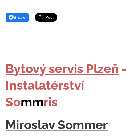
Share
Bytový servis Plzeň
-
Instalatérství
So
mm
ris
Miroslav Sommer