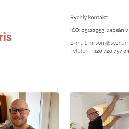
-
Rychlý kontakt:
IČO: 05122953, zapsán v
ris
E-mail:
mr.som@seznam
Telefon:
+420 720 757 0