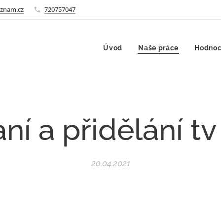
znam.cz
720757047
Úvod
Naše práce
Hodnoc
ní a přidělání tv
20.04.2021