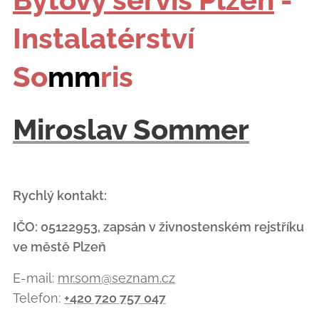
Instalatérství
So
mm
ris
Miroslav Sommer
Rychlý kontakt:
IČO: 05122953, zapsán v živnostenském rejstříku
ve městě Plzeň
E-mail:
mr.som@seznam.cz
Telefon:
+420 720 757 047