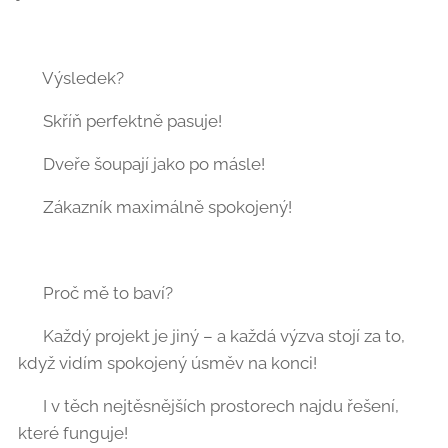
🔥 Výsledek?
✔️ Skříň perfektně pasuje!
✔️ Dveře šoupají jako po másle!
✔️ Zákazník maximálně spokojený! 😊
🎯 Proč mě to baví?
👉 Každý projekt je jiný – a každá výzva stojí za to,
když vidím spokojený úsměv na konci!
👉 I v těch nejtěsnějších prostorech najdu řešení,
které funguje!