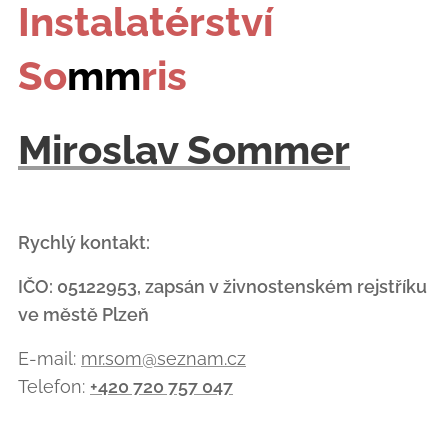
Instalatérství
So
mm
ris
Miroslav Sommer
Rychlý kontakt:
IČO: 05122953, zapsán v živnostenském rejstříku
ve městě Plzeň
E-mail:
mr.som@seznam.cz
Telefon:
+420 720 757 047