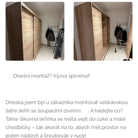
💪 Dnešní montáž? Výzva splněna!!
Dneska jsem byl u zákazníka montovat velikánskou
šatní skříň se šoupacími dveřmi 🚪. A hádejte co?
Tahle šikovná skříňka se měla vejít do úzké a malé
chodbičky – tak akorát na to, abych měl prostor na
jeden nádech a šroubovák v ruce! 🛠️