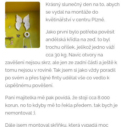
Krásný slunečný den na to, abych
se vydal na montáže do
květinářství v centru Plzně.
Jako první bylo potřeba pověsit
andělská křídla na zeď, to byl
trochu oříšek, jelikož jedno váží
cca 30 kg. Navíc otvory na
zavěšení nejsou skrz, ale jen ze zadní části a ještě k
tomu nejsou v rovině. Tak jsem si jako vždy poradil
po svém a přes tajné finty udělal vše co vedlo k
úspěšnému pověšení.
Paní majitelka mě pak povídá, že stojí cca 8.000
korun, no to kdyby mě to řekla předem, tak bych je
nemontoval :).
Dále jsem montoval skříňku, která vypadá moc