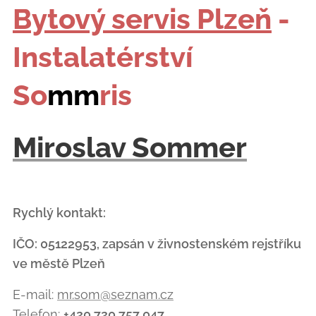
Bytový servis Plzeň
-
Instalatérství
So
mm
ris
Miroslav Sommer
Rychlý kontakt:
IČO: 05122953, zapsán v živnostenském rejstříku
ve městě Plzeň
E-mail:
mr.som@seznam.cz
Telefon:
+420 720 757 047