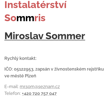
Instalatérství
So
mm
ris
Miroslav Sommer
Rychlý kontakt:
IČO: 05122953, zapsán v živnostenském rejstříku
ve městě Plzeň
E-mail:
mr.som@seznam.cz
Telefon:
+420 720 757 047