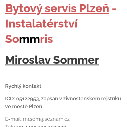
Bytový servis Plzeň
-
Instalatérství
So
mm
ris
Miroslav Sommer
Rychlý kontakt:
IČO: 05122953, zapsán v živnostenském rejstříku
ve městě Plzeň
E-mail:
mr.som@seznam.cz
Telefon:
+420 720 757 047