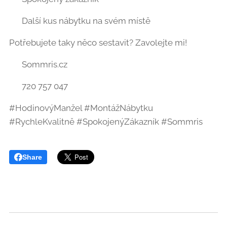
✅ Další kus nábytku na svém místě
Potřebujete taky něco sestavit? Zavolejte mi! 📞
🌍 Sommris.cz
📞 720 757 047
#HodinovýManžel #MontážNábytku
#RychleKvalitně #SpokojenýZákazník #Sommris
Share