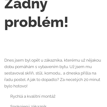
Žádný
problém! 🛏️
⚒️
Dnes jsem byl opět u zákazníka, kterému už nějakou
dobu pomáhám s vybavením bytu. Už jsem mu
sestavoval skříň, stůl, komodu… a dneska přišla na
řadu postel. A jak to dopadlo? Za necelých 20 minut
bylo hotovo! ⏱️👌
✅ Rychlá a kvalitní montáž
✅ Spokojený zákazník