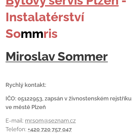
Bytový servis Plzeň
-
Instalatérství
So
mm
ris
Miroslav Sommer
Rychlý kontakt:
IČO: 05122953, zapsán v živnostenském rejstříku
ve městě Plzeň
E-mail:
mr.som@seznam.cz
Telefon:
+420 720 757 047