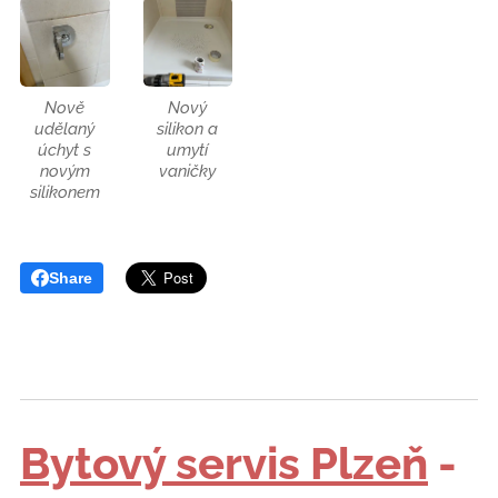
Nově
Nový
udělaný
silikon a
úchyt s
umytí
novým
vaničky
silikonem
Share
Bytový servis Plzeň
-