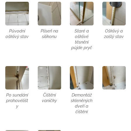
Původní
Plíseň na
Staré a
Ošklivý a
ošklivý stav
silikonu
ošklivé
zašlý stav
těsnění
půjde pryč
Po sundání
Čištění
Demontáž
prahovélišt
vaničky
skleněných
y
dveří a
čištění