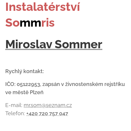
Instalatérství
So
mm
ris
Miroslav Sommer
Rychlý kontakt:
IČO: 05122953, zapsán v živnostenském rejstříku
ve městě Plzeň
E-mail:
mr.som@seznam.cz
Telefon:
+420 720 757 047