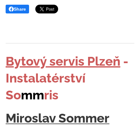
Share
Bytový servis Plzeň
-
Instalatérství
So
mm
ris
Miroslav Sommer