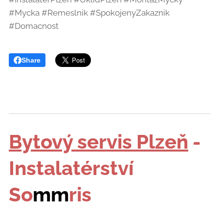
#Mycka #Remeslnik #SpokojenyZakaznik
#Domacnost
Share
Bytový servis Plzeň
-
Instalatérství
So
mm
ris