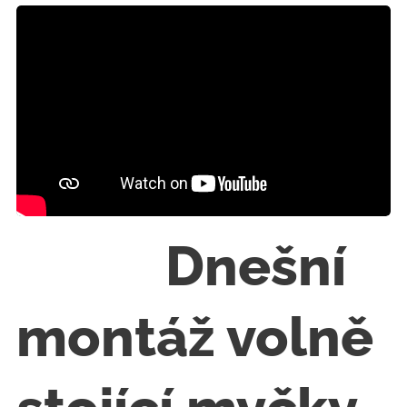
🔧🚿 Dnešní
montáž volně