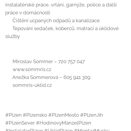
instalatérské práce, vrtání, garnýže, police a další
práce v domácnosti
🚿 Čištění ucpaných odpadů a kanalizace
🧼 Tepování sedaček, koberců, matrací a úklidové
služby
📞 Miroslav Sommer – 720 757 047
🌐 www.sommris.cz
📞 Anežka Sommerová – 605 941 309
🌐 sommris-uklid.cz
#Plzen #Plzensko #PlzenMesto #PlzenJih
#PlzenSever #HodinovyManzelPlzen
#InstalaterPlzen #UklidPlzen #MontazMycky