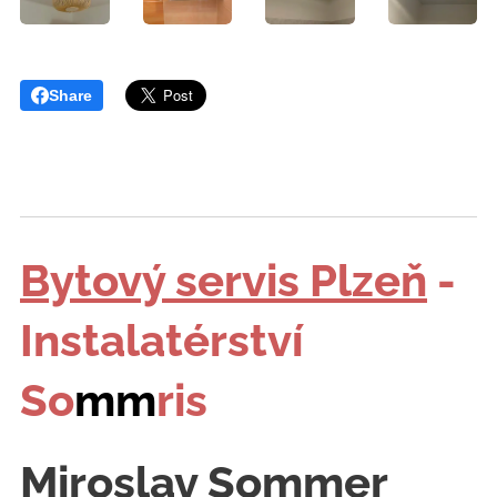
Share
Bytový servis Plzeň
-
Instalatérství
So
mm
ris
Miroslav Sommer