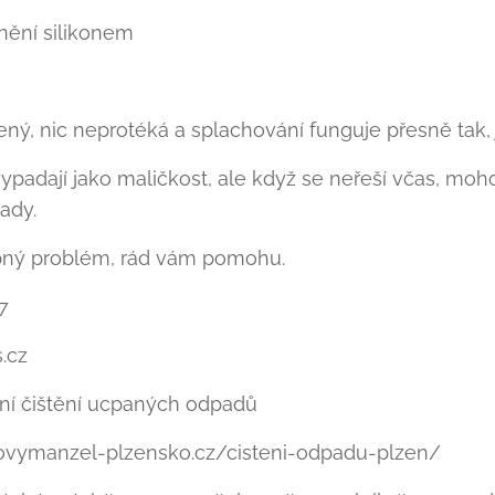
snění silikonem
ný, nic neprotéká a splachování funguje přesně tak, 
padají jako maličkost, ale když se neřeší včas, moho
ady.
dobný problém, rád vám pomohu.
7
.cz
jní čištění ucpaných odpadů
ovymanzel-plzensko.cz/cisteni-odpadu-plzen/