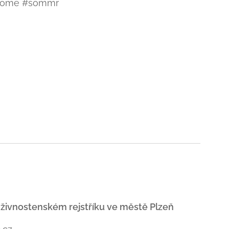
yvdome #sommr
 živnostenském rejstříku ve městě Plzeň