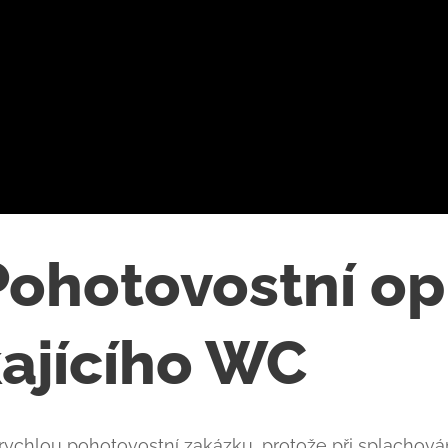
ohotovostní op
ajícího WC 🔧
 rychlou pohotovostní zakázku, protože při splachová