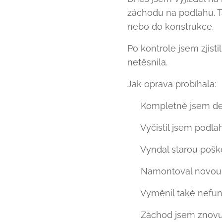
záchodu na podlahu. T
nebo do konstrukce.
Po kontrole jsem zjist
netěsnila.
Jak oprava probíhala:
🔧 Kompletně jsem d
🧽 Vyčistil jsem podl
♻️ Vyndal starou pošk
🆕 Namontoval novou 
🚰 Vyměnil také nefun
🔩 Záchod jsem znovu 