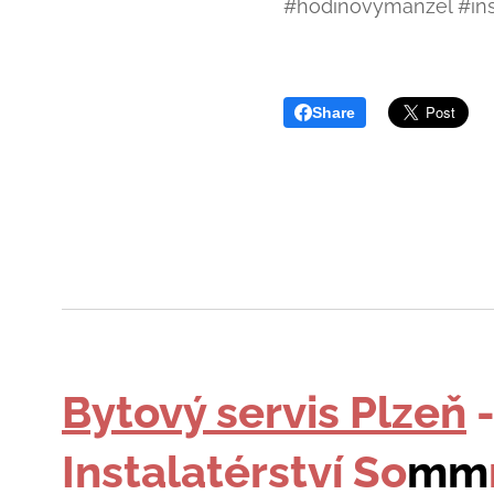
#hodinovymanzel #ins
Share
Bytový servis Plzeň
Instalatérství So
mm