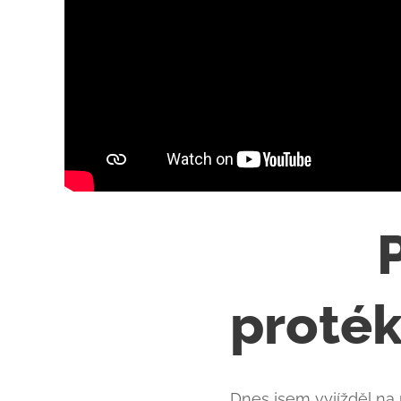
🚽💧 P
proték
Dnes jsem vyjížděl na