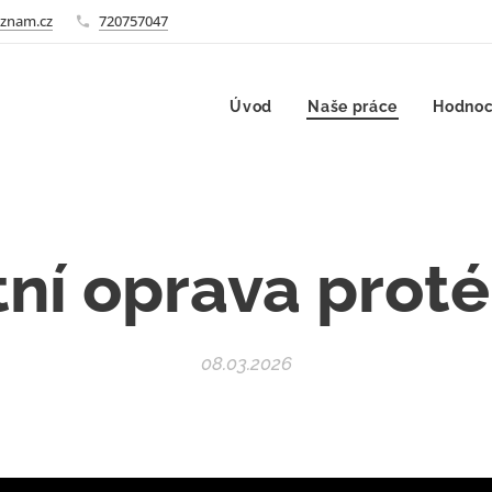
znam.cz
720757047
Úvod
Naše práce
Hodnoc
ní oprava proté
08.03.2026