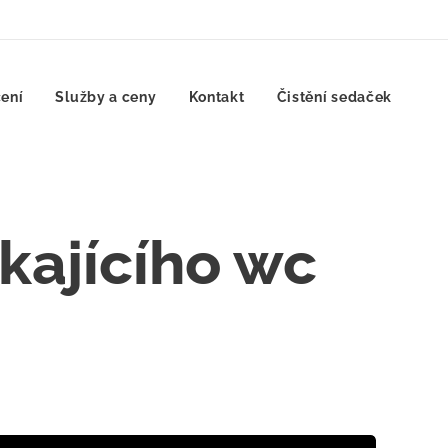
ení
Služby a ceny
Kontakt
Čistění sedaček
kajícího wc