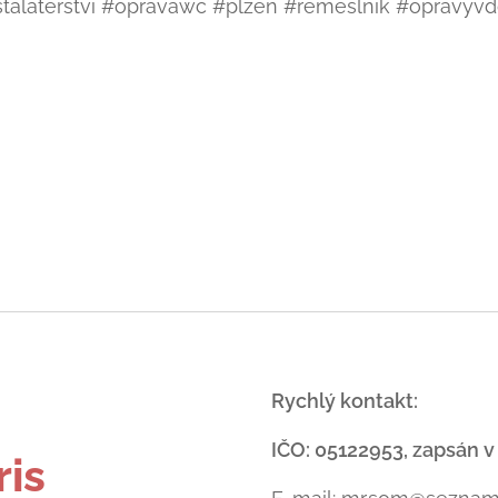
talaterstvi #opravawc #plzen #remeslnik #oprav
-
Rychlý kontakt:
IČO: 05122953, zapsán v
ris