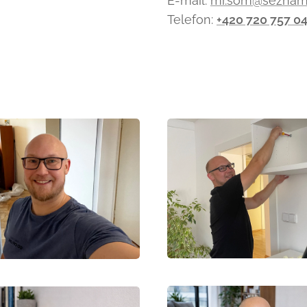
E-mail:
mr.som@seznam
Telefon:
+420 720 757 0