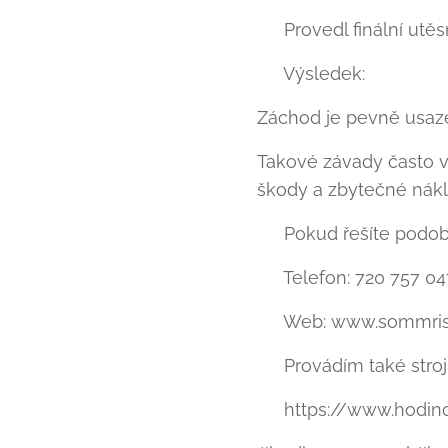
🧴 Provedl finální utě
✅ Výsledek:
Záchod je pevně usaze
Takové závady často vy
škody a zbytečné nákl
👨‍🔧 Pokud řešíte po
📞 Telefon: 720 757 04
🌐 Web: www.sommris
💧 Provádím také stro
👉 https://www.hodin