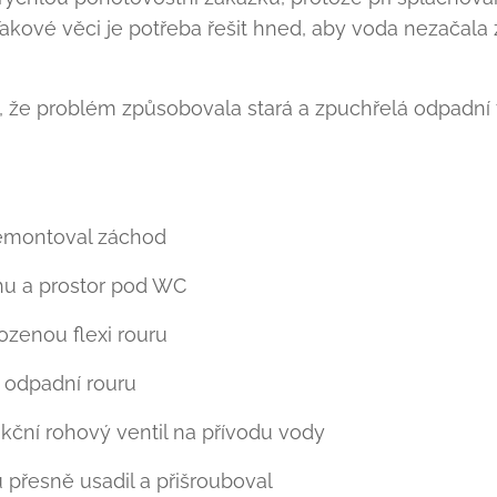
akové věci je potřeba řešit hned, aby voda nezačala
il, že problém způsobovala stará a zpuchřelá odpadní f
emontoval záchod
ahu a prostor pod WC
ozenou flexi rouru
odpadní rouru
kční rohový ventil na přívodu vody
přesně usadil a přišrouboval