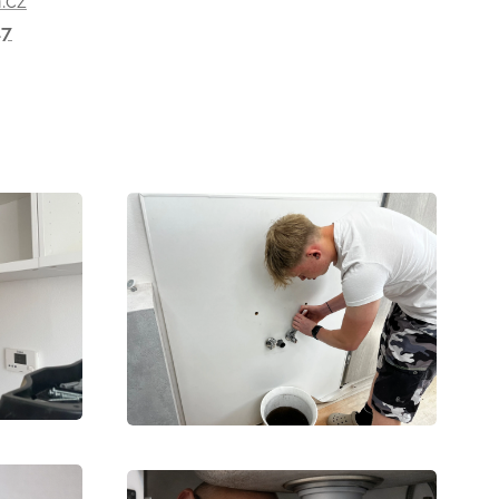
.cz
47