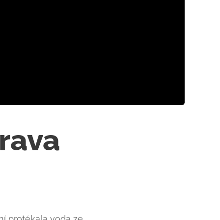
rava
ní protékala voda ze