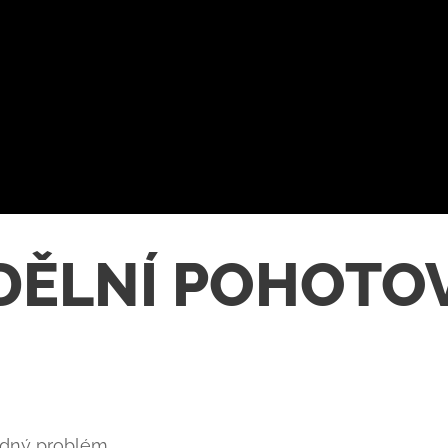
DĚLNÍ POHOTO
ádný problém 👍