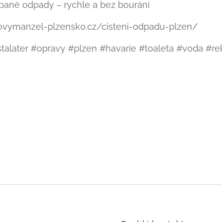
pané odpady – rychle a bez bourání
ovymanzel-plzensko.cz/cisteni-odpadu-plzen/
alater #opravy #plzen #havarie #toaleta #voda #re