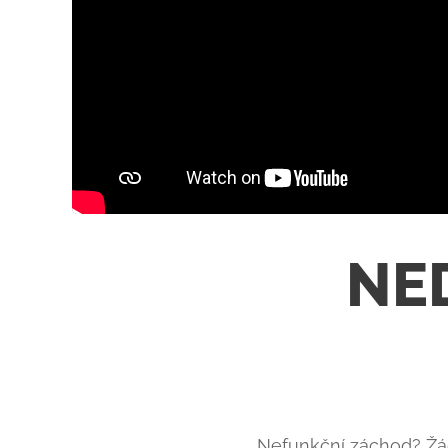
🚨 NE
🚨
Nefunkční záchod? Ž