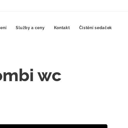
ení
Služby a ceny
Kontakt
Čistění sedaček
ombi wc