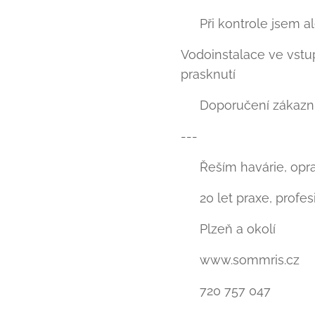
⚠️ Při kontrole jsem a
Vodoinstalace ve vstup
prasknutí 💥
👉 Doporučení zákazní
---
💪 Řeším havárie, opr
🛠️ 20 let praxe, profes
📍 Plzeň a okolí
🌐 www.sommris.cz
📞 720 757 047