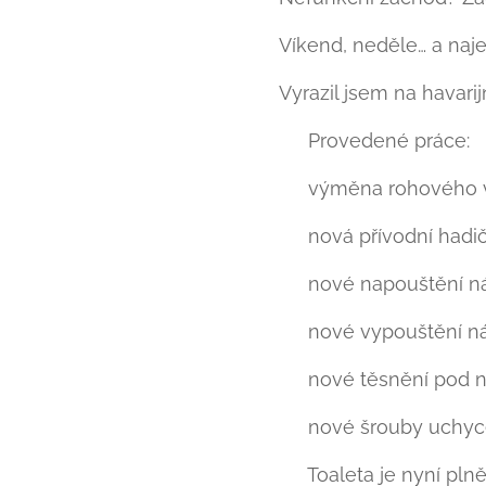
Víkend, neděle… a naj
Vyrazil jsem na havari
🔧 Provedené práce:
✔️ výměna rohového v
✔️ nová přívodní hadi
✔️ nové napouštění n
✔️ nové vypouštění n
✔️ nové těsnění pod 
✔️ nové šrouby uchyc
💧 Toaleta je nyní pln