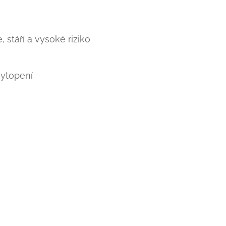
 stáří a vysoké riziko
vytopení