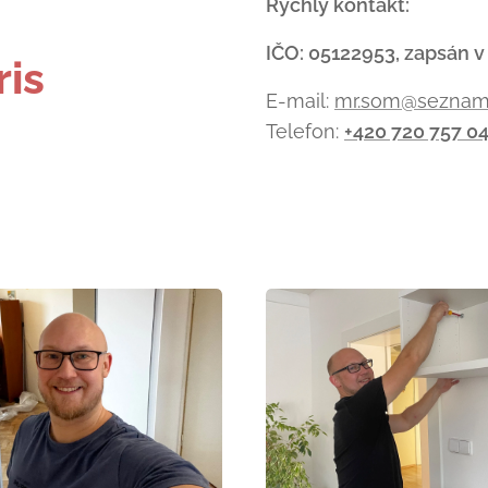
-
Rychlý kontakt:
IČO: 05122953, zapsán v
ris
E-mail:
mr.som@seznam
Telefon:
+420 720 757 0