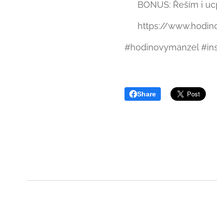
💡 BONUS: Řeším i uc
👉 https://www.hodin
#hodinovymanzel #inst
Share