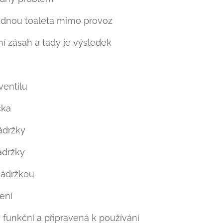
ednou toaleta mimo provoz 😬
jní zásah a tady je výsledek 👇
entilu
čka
ádržky
ádržky
nádržkou
ení
ě funkční a připravená k používání