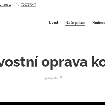
znam.cz
720757047
Úvod
Naše práce
Hodnoc
vostní oprava k
19.04.2026