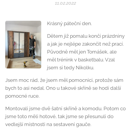
11.02.2022
Krásný páteční den.
Dětem již pomalu končí prázdniny
a jak je nejlépe zakončit než prací.
Původně měl jen Tomášek, ale
měl trénink v basketbalu. Vzal
jsem si tedy Nikolku.
Jsem moc rád, že jsem měl pomocnici, protože sám
bych to asi nedal. Ono u takové skříně se hodí další
pomocné ruce.
Montovali jsme dvě šatní skříně a komodu. Potom co
jsme toto měli hotové, tak jsme se přesunuli do
vedlejší místnosti na sestavení gauče.