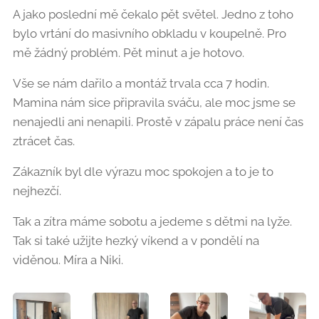
A jako poslední mě čekalo pět světel. Jedno z toho
bylo vrtání do masivního obkladu v koupelně. Pro
mě žádný problém. Pět minut a je hotovo.
Vše se nám dařilo a montáž trvala cca 7 hodin.
Mamina nám sice připravila sváču, ale moc jsme se
nenajedli ani nenapili. Prostě v zápalu práce není čas
ztrácet čas.
Zákazník byl dle výrazu moc spokojen a to je to
nejhezčí.
Tak a zítra máme sobotu a jedeme s dětmi na lyže.
Tak si také užijte hezký víkend a v pondělí na
viděnou. Míra a Niki.