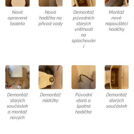
Nově
Nová
Demontáž
Montáž
opravená
hadička na
původních
nové
toaleta
přívod vody
starých
napouštěcí
vnitřností
hadičky
na
splachován
í
Demontáž
Demontáž
Původní
Demontáž
starých
nádržky
stará a
starých
součástek
špatná
součástek
a montáž
hadička
nových