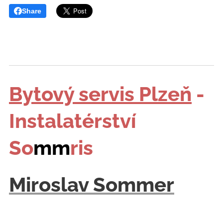
Share
Bytový servis Plzeň
-
Instalatérství
So
mm
ris
Miroslav Sommer