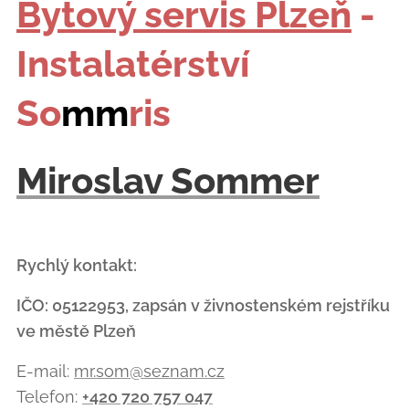
Bytový servis Plzeň
-
Instalatérství
So
mm
ris
Miroslav Sommer
Rychlý kontakt:
IČO: 05122953, zapsán v živnostenském rejstříku
ve městě Plzeň
E-mail:
mr.som@seznam.cz
Telefon:
+420 720 757 047