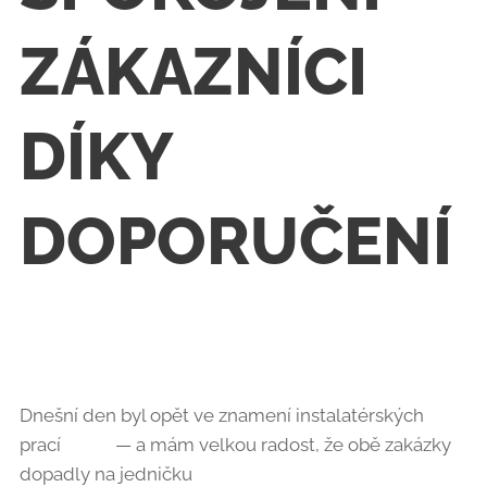
ZÁKAZNÍCI
DÍKY
DOPORUČENÍ
🔧
Dnešní den byl opět ve znamení instalatérských
prací 🚿🛠️ — a mám velkou radost, že obě zakázky
dopadly na jedničku 👍