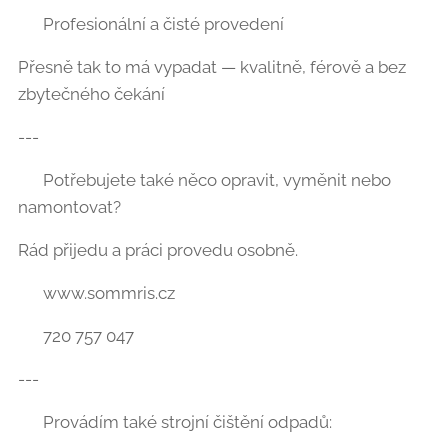
✔️ Profesionální a čisté provedení
Přesně tak to má vypadat — kvalitně, férově a bez
zbytečného čekání 💪
---
🔧 Potřebujete také něco opravit, vyměnit nebo
namontovat?
Rád přijedu a práci provedu osobně.
🌐 www.sommris.cz
📞 720 757 047
---
💧 Provádím také strojní čištění odpadů: