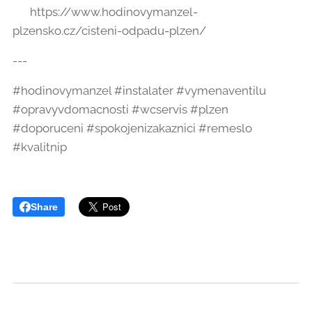
👉 https://www.hodinovymanzel-
plzensko.cz/cisteni-odpadu-plzen/
---
#hodinovymanzel #instalater #vymenaventilu
#opravyvdomacnosti #wcservis #plzen
#doporuceni #spokojenizakaznici #remeslo
#kvalitnip
Share