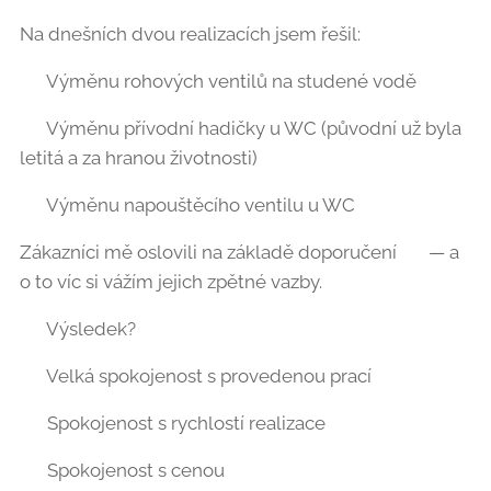
Na dnešních dvou realizacích jsem řešil:
✅ Výměnu rohových ventilů na studené vodě
✅ Výměnu přívodní hadičky u WC (původní už byla
letitá a za hranou životnosti)
✅ Výměnu napouštěcího ventilu u WC 🚽
Zákazníci mě oslovili na základě doporučení 🤝 — a
o to víc si vážím jejich zpětné vazby.
💬 Výsledek?
✔️ Velká spokojenost s provedenou prací
✔️ Spokojenost s rychlostí realizace
✔️ Spokojenost s cenou