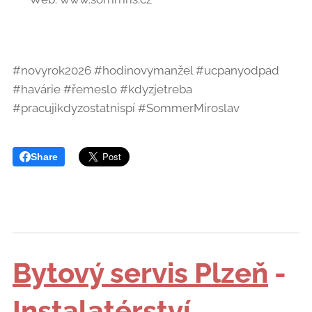
#novyrok2026 #hodinovymanžel #ucpanyodpad
#havárie #řemeslo #kdyzjetreba
#pracujikdyzostatnispí #SommerMiroslav 🔧🚿💪
Share
Bytový servis Plzeň
-
Instalatérství