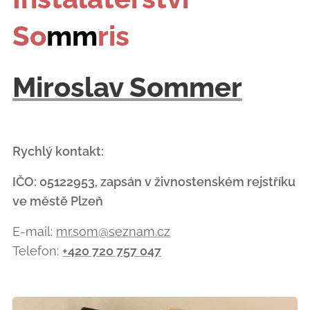
So
mm
ris
Miroslav Sommer
Rychlý kontakt:
IČO: 05122953, zapsán v živnostenském rejstříku
ve městě Plzeň
E-mail:
mr.som@seznam.cz
Telefon:
+420 720 757 047