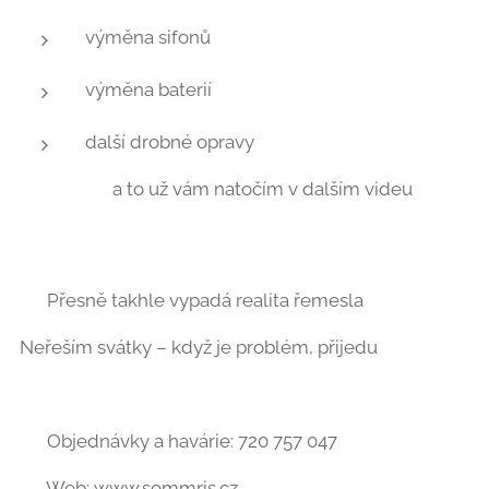
výměna sifonů
výměna baterií
další drobné opravy
👉 a to už vám natočím v dalším videu 🎥😉
📌 Přesně takhle vypadá realita řemesla
Neřeším svátky – když je problém, přijedu ✔️
📞 Objednávky a havárie: 720 757 047
🌐 Web: www.sommris.cz