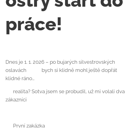
ostrý start do
práce! 🔧🚿
Dnes je 1. 1. 2026 – po bujarých silvestrovských
oslavách 🍾🎉 bych si klidně mohl ještě dopřát
klidné ráno…
👉 realita? Sotva jsem se probudil, už mi volali dva
zákazníci 📞😄
🔹 První zakázka