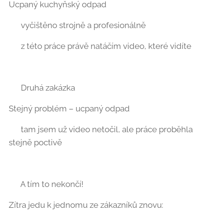
Ucpaný kuchyňský odpad ❌🚿
➡️ vyčištěno strojně a profesionálně
➡️ z této práce právě natáčím video, které vidíte 🎥
🔹 Druhá zakázka
Stejný problém – ucpaný odpad
➡️ tam jsem už video netočil, ale práce proběhla
stejně poctivě 💪
🔜 A tím to nekončí!
Zítra jedu k jednomu ze zákazníků znovu: