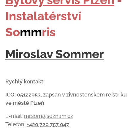
Instalatérství
So
mm
ris
Miroslav Sommer
Rychlý kontakt:
IČO: 05122953, zapsán v živnostenském rejstříku
ve městě Plzeň
E-mail:
mr.som@seznam.cz
Telefon:
+420 720 757 047