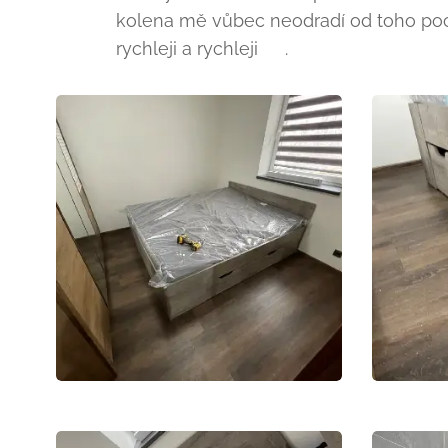
kolena mě vůbec neodradí od toho poci
rychleji a rychleji 😂.