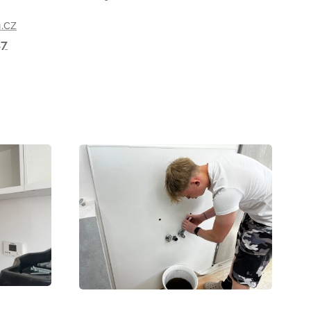
.cz
47