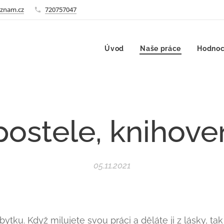
znam.cz
720757047
Úvod
Naše práce
Hodnoc
ostele, knihove
05.11.2021
ku. Když milujete svou práci a děláte ji z lásky, tak