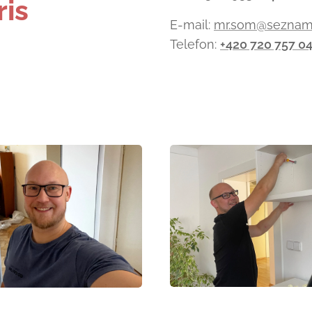
ris
E-mail:
mr.som@seznam
Telefon:
+420 720 757 0