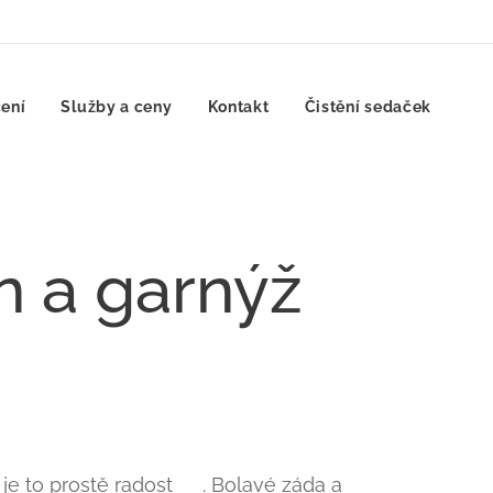
ení
Služby a ceny
Kontakt
Čistění sedaček
n a garnýž
 je to prostě radost 😍. Bolavé záda a