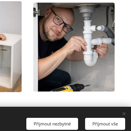
Přijmout nezbytné
Přijmout vše