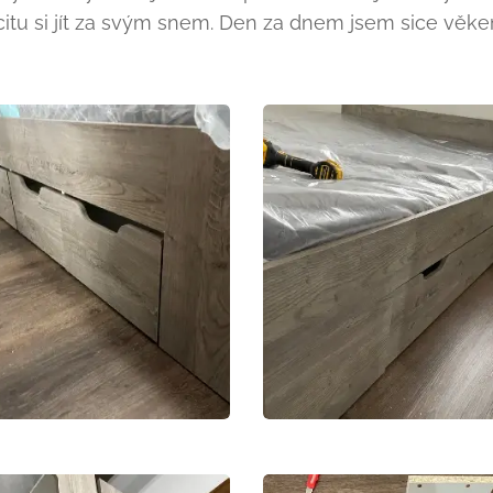
tu si jít za svým snem. Den za dnem jsem sice věke