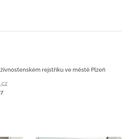
 živnostenském rejstříku ve městě Plzeň
.cz
47