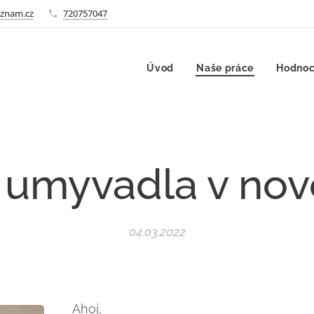
znam.cz
720757047
Úvod
Naše práce
Hodnoc
 umyvadla v nov
04.03.2022
Ahoj,