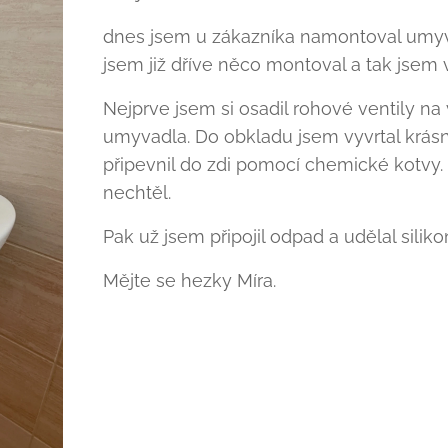
dnes jsem u zákazníka namontoval umyva
jsem již dříve něco montoval a tak jse
Nejprve jsem si osadil rohové ventily na 
umyvadla. Do obkladu jsem vyvrtal krásn
připevnil do zdi pomocí chemické kotvy. 
nechtěl.
Pak už jsem připojil odpad a udělal sili
Mějte se hezky Míra.