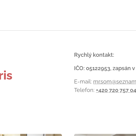
-
Rychlý kontakt:
IČO: 05122953, zapsán v
ris
E-mail:
mr.som@seznam
Telefon:
+420 720 757 0