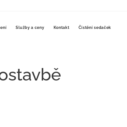
ení
Služby a ceny
Kontakt
Čistění sedaček
ostavbě