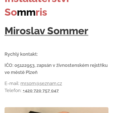
So
mm
ris
Miroslav Sommer
Rychlý kontakt:
IČO: 05122953, zapsán v živnostenském rejstříku
ve městě Plzeň
E-mail:
mr.som@seznam.cz
Telefon:
+420 720 757 047