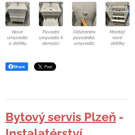
Nové
Původní
Odstranění
Montáž
umyvadlo
umyvadlo k
původního
nové
a skříňky
demolici
umyvadla
skříňky
Share
Bytový servis Plzeň
-
Instalatérství