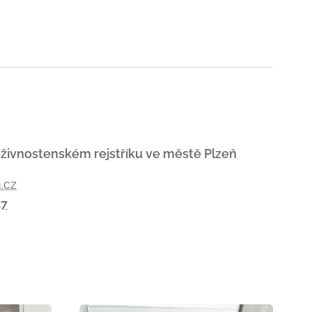
 živnostenském rejstříku ve městě Plzeň
.cz
47