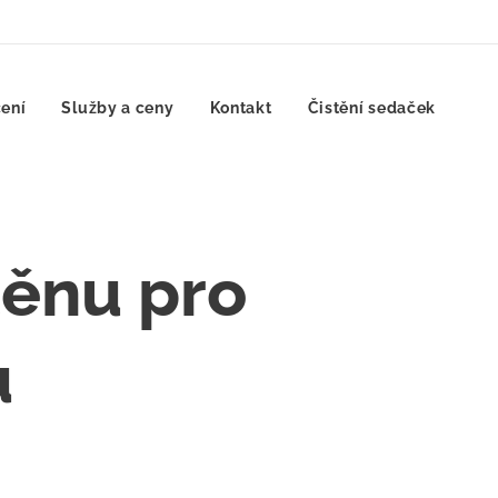
ení
Služby a ceny
Kontakt
Čistění sedaček
těnu pro
u