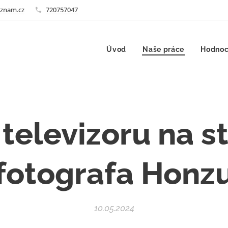
znam.cz
720757047
Úvod
Naše práce
Hodnoc
televizoru na s
fotografa Honz
10.05.2024