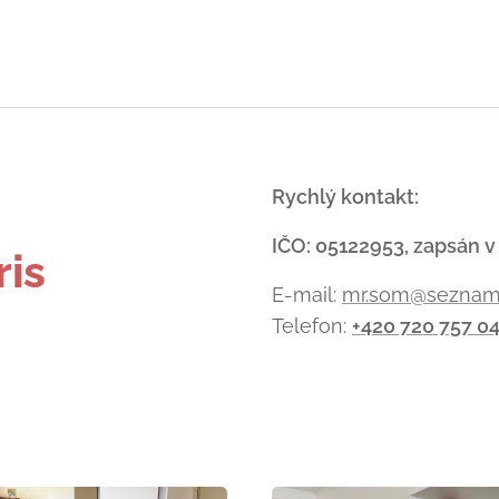
-
Rychlý kontakt:
IČO: 05122953, zapsán v
ris
E-mail:
mr.som@seznam
Telefon:
+420 720 757 0