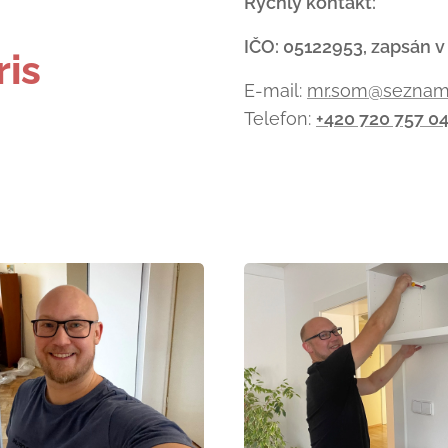
-
Rychlý kontakt:
IČO: 05122953, zapsán v
ris
E-mail:
mr.som@seznam
Telefon:
+420 720 757 0