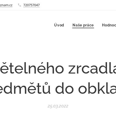
znam.cz
720757047
Úvod
Naše práce
Hodnoc
ětelného zrcadla
edmětů do obkl
25.03.2022