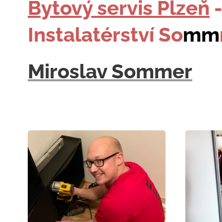
Bytový servis Plzeň
Instalatérství So
mm
Miroslav Sommer