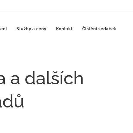
ení
Služby a ceny
Kontakt
Čistění sedaček
 a dalších
adů