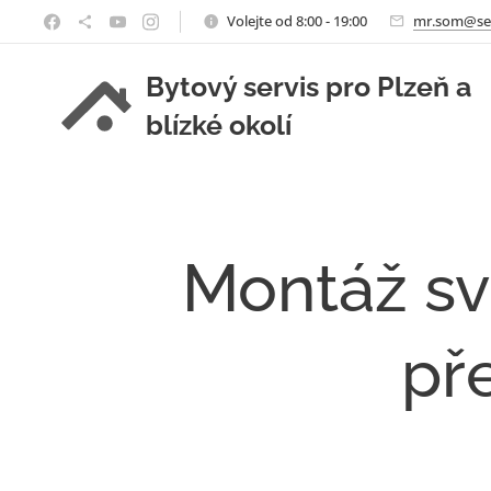
Volejte od 8:00 - 19:00
mr.som@se
Bytový servis pro Plzeň a
blízké okolí
Montáž sv
př