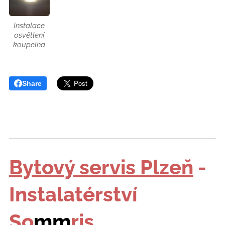
Instalace
osvětlení
koupelna
Share
Bytový servis Plzeň
-
Instalatérství
So
mm
ris