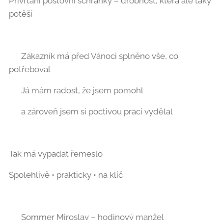
Přivrtání poštovní schránky – drobnost, která ale taky
potěší 😊
🎁 Zákazník má před Vánoci splněno vše, co
potřeboval
🙂 Já mám radost, že jsem pomohl
💼 a zároveň jsem si poctivou prací vydělal
Tak má vypadat řemeslo ✔️
Spolehlivě • prakticky • na klíč 🔧
📞 Sommer Miroslav – hodinový manžel