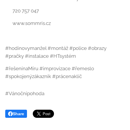
☎️ 720 757 047
🌐 www.sommris.cz
#hodinovymanžel #montáž #police #obrazy
#pračky #instalace #HTsystém
#řešenínaMíru #improvizace #řemeslo
#spokojenýzákazník #prácenaklíč
#Vánočnípohoda 🎄✨
Share