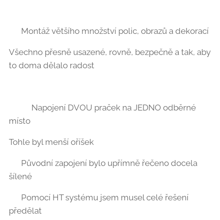
🖼️ Montáž většího množství polic, obrazů a dekorací
Všechno přesně usazené, rovně, bezpečně a tak, aby
to doma dělalo radost 👌✨
🧺🧺 Napojení DVOU praček na JEDNO odběrné
místo
Tohle byl menší oříšek 🧠🔩
👉 Původní zapojení bylo upřímně řečeno docela
šílené 😅
👉 Pomocí HT systému jsem musel celé řešení
předělat