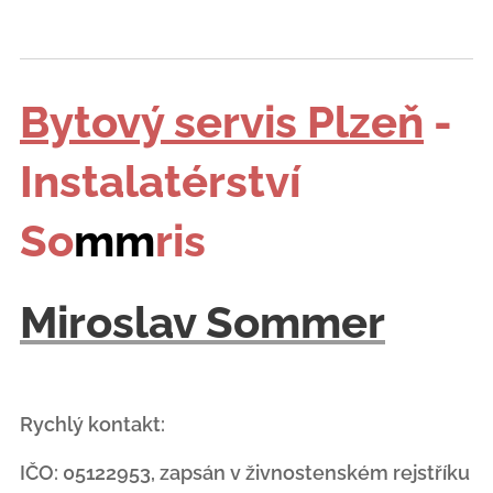
Bytový servis Plzeň
-
Instalatérství
So
mm
ris
Miroslav Sommer
Rychlý kontakt:
IČO: 05122953, zapsán v živnostenském rejstříku