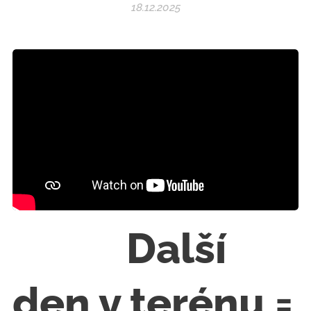
18.12.2025
🎄🔧 Další
den v terénu =