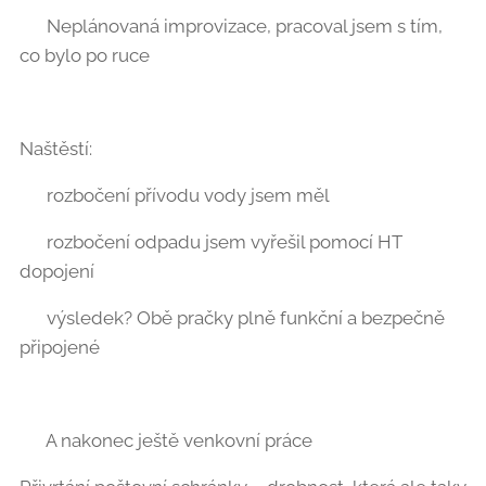
👉 Neplánovaná improvizace, pracoval jsem s tím,
co bylo po ruce 🛠️
Naštěstí:
💧 rozbočení přívodu vody jsem měl
🚰 rozbočení odpadu jsem vyřešil pomocí HT
dopojení
✔️ výsledek? Obě pračky plně funkční a bezpečně
připojené
📬 A nakonec ještě venkovní práce