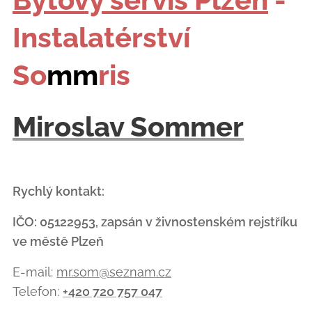
Instalatérství
So
mm
ris
Miroslav Sommer
Rychlý kontakt:
IČO: 05122953, zapsán v živnostenském rejstříku
ve městě Plzeň
E-mail:
mr.som@seznam.cz
Telefon:
+420 720 757 047