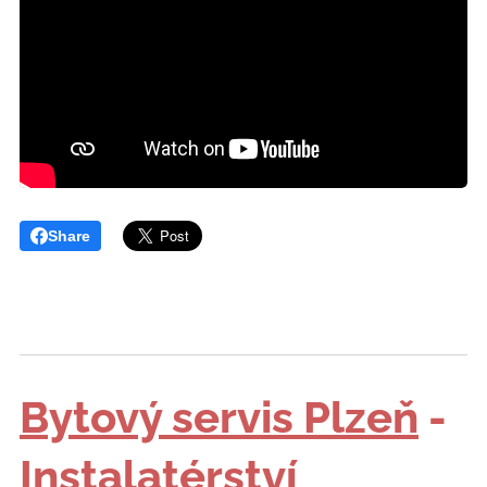
Share
Bytový servis Plzeň
-
Instalatérství