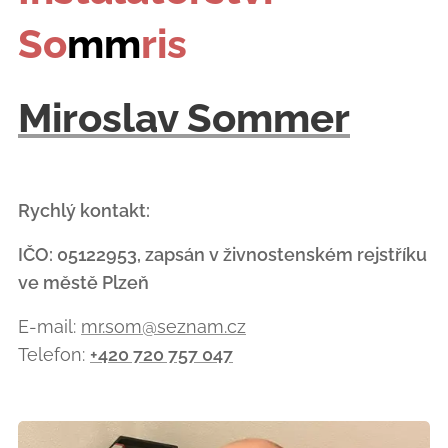
So
mm
ris
Miroslav Sommer
Rychlý kontakt:
IČO: 05122953, zapsán v živnostenském rejstříku
ve městě Plzeň
E-mail:
mr.som@seznam.cz
Telefon:
+420 720 757 047