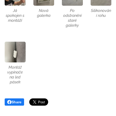
Já
Nová
Po
Silikonován
spokojen s
galerka
odstranění
í rohu
montáží
staré
galerky
Montáž
vypínače
na led
pásek
Share