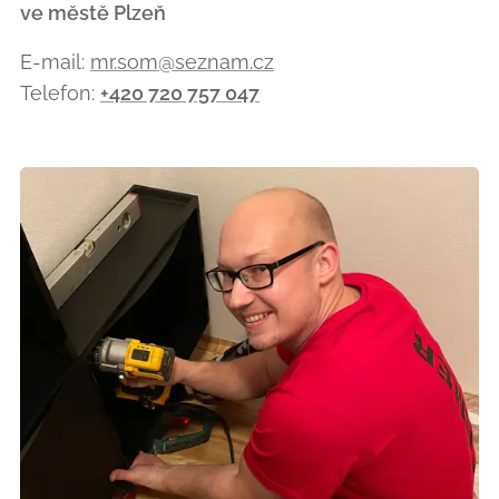
ve městě Plzeň
E-mail:
mr.som@seznam.cz
Telefon:
+420 720 757 047