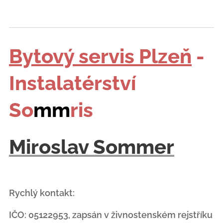
Bytový servis Plzeň
-
Instalatérství
So
mm
ris
Miroslav Sommer
Rychlý kontakt:
IČO: 05122953, zapsán v živnostenském rejstříku