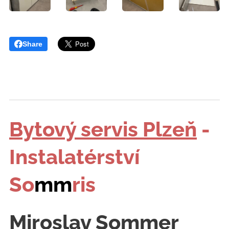
Share
Bytový servis Plzeň
-
Instalatérství
So
mm
ris
Miroslav Sommer