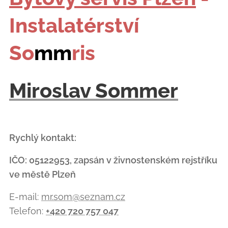
Instalatérství
So
mm
ris
Miroslav Sommer
Rychlý kontakt:
IČO: 05122953, zapsán v živnostenském rejstříku
ve městě Plzeň
E-mail:
mr.som@seznam.cz
Telefon:
+420 720 757 047