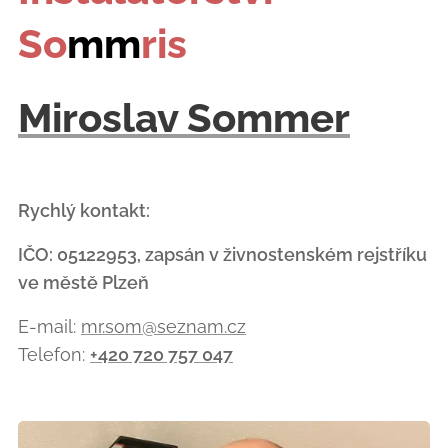
So
mm
ris
Miroslav Sommer
Rychlý kontakt:
IČO: 05122953, zapsán v živnostenském rejstříku
ve městě Plzeň
E-mail:
mr.som@seznam.cz
Telefon:
+420 720 757 047