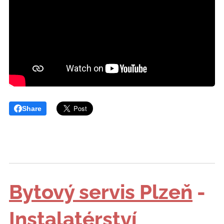
Share
Bytový servis Plzeň
-
Instalatérství