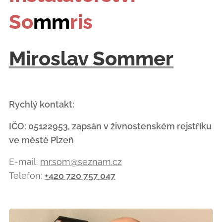
So
mm
ris
Miroslav Sommer
Rychlý kontakt:
IČO: 05122953, zapsán v živnostenském rejstříku
ve městě Plzeň
E-mail:
mr.som@seznam.cz
Telefon:
+420 720 757 047