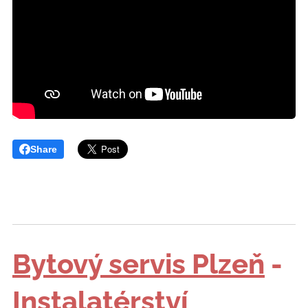
Share
Bytový servis Plzeň
-
Instalatérství