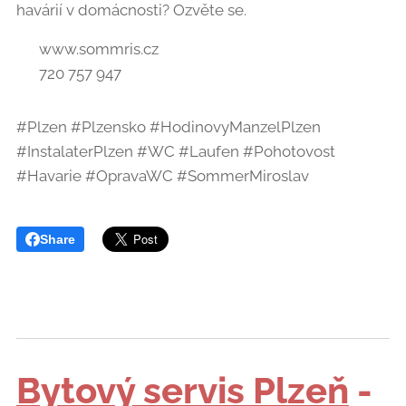
havárií v domácnosti? Ozvěte se.
🌐 www.sommris.cz
📱 720 757 947
#Plzen #Plzensko #HodinovyManzelPlzen
#InstalaterPlzen #WC #Laufen #Pohotovost
#Havarie #OpravaWC #SommerMiroslav
Share
Bytový servis Plzeň
-