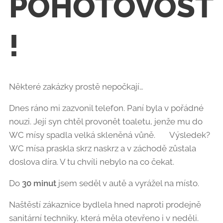
POHOTOVOST
! 🚨🚽
Některé zakázky prostě nepočkají…
Dnes ráno mi zazvonil telefon. Paní byla v pořádné
nouzi. Její syn chtěl provonět toaletu, jenže mu do
WC mísy spadla velká skleněná vůně. 💥 Výsledek?
WC mísa praskla skrz naskrz a v záchodě zůstala
doslova díra. V tu chvíli nebylo na co čekat.
Do
30 minut
jsem seděl v autě a vyrážel na místo. 🚐
Naštěstí zákaznice bydlela hned naproti prodejně
sanitární techniky, která měla otevřeno i v neděli.