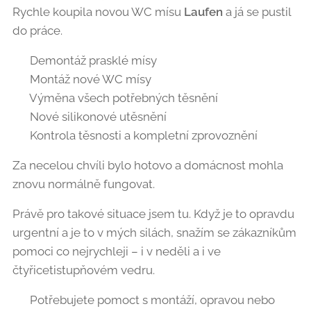
Rychle koupila novou WC mísu
Laufen
a já se pustil
do práce.
✅ Demontáž prasklé mísy
✅ Montáž nové WC mísy
✅ Výměna všech potřebných těsnění
✅ Nové silikonové utěsnění
✅ Kontrola těsnosti a kompletní zprovoznění
Za necelou chvíli bylo hotovo a domácnost mohla
znovu normálně fungovat. 👍
Právě pro takové situace jsem tu. Když je to opravdu
urgentní a je to v mých silách, snažím se zákazníkům
pomoci co nejrychleji – i v neděli a i ve
čtyřicetistupňovém vedru. ☀️💪
📞 Potřebujete pomoct s montáží, opravou nebo