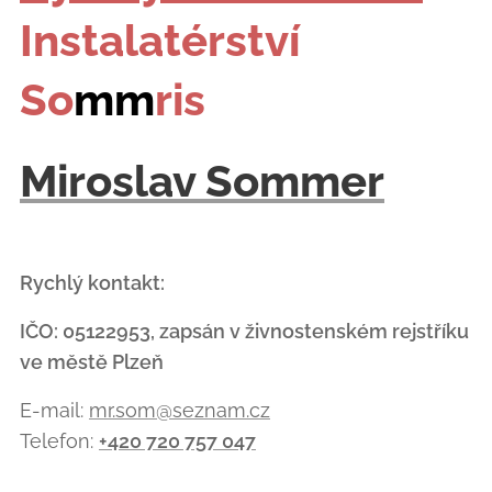
Instalatérství
So
mm
ris
Miroslav Sommer
Rychlý kontakt:
IČO: 05122953, zapsán v živnostenském rejstříku
ve městě Plzeň
E-mail:
mr.som@seznam.cz
Telefon:
+420 720 757 047